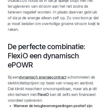
thuisaccu’s houdt dit in dat je tijdelijk stopt met het
terugleveren van stroom aan het net zodra de
tarieven negatief worden. In plaats daarvan gebruik
of sla je de energie alleen zelf op. Zo voorkom je dat
je moet betalen om overtollige groene stroom kwijt te
raken.
De perfecte combinatie:
FlexiO een dynamisch
ePOWR
Bij een
dynamisch energiecontract
schommelen de
elektriciteitsprijzen op basis van vraag en aanbod.
Dat klinkt misschien onvoorspelbaar, maar als je dit
slim beheert met
FlexiO
kan dit zelfs een financieel
voordeel opleveren.
Wanneer de terugleververgoedingen positief zijn
: