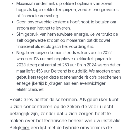
Maximaal rendement: u profiteert optimaal van zowel
hoge als lage elektriciteitsprijzen, zonder energieverlies
of financiële verspilling.
Geen onverwachte kosten: u hoeft nooit te betalen om
stroom aan het net te leveren.
Slim gebruik van hernieuwbare energie. Je verbruikt de
zelf opgewekte stroom op momenten dat dit zowel
financieel als ecologisch het voordeligst is.
Negatieve prijzen komen steeds vaker voor. In 2022
waren er 118 uur met negatieve elektriciteitsprijzen. In
2023 steeg dat aantal tot 253 uur. En in 2024 waren dat er
maar liefst 458 uur. De trend is duidelijk. We moeten onze
gebruikers tegen deze toenemende risico’s beschermen
en tegelijkertijd bijdragen aan een evenwichtiger
elektriciteitsnet.
FlexiO alles achter de schermen. Als gebruiker kunt
u zich concentreren op de zaken die voor u echt
belangrijk zijn, zonder dat u zich zorgen hoeft te
maken over het technische beheer van uw installatie.
Bekijk
hier
een lijst met de hybride omvormers die