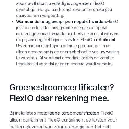
zodra uw thuisaccu volledig is opgeladen, FlexiO
overtollige energie aan het net leveren en ontvangt u
daarvoor een vergoeding.
Wanneer de terugleverprijzen negatief worden:
FlexiO
je accu op te laden met groene energie die op dat
moment geen marktwaarde heeft. Als de accu al vol is en
de prijzen negatief blijven, schakelt FlexiO
curtailment
.
Uw zonnepanelen blijven energie produceren, maar
alleen genoeg om in de energiebehoefte van uw woning
te voorzien. Dit voorkomt onnodige kosten en zorgt er
tegelijkertijd voor dat er geen energie wordt verspild.
Groenestroomcertificaten?
FlexiO daar rekening mee.
Bij installaties met
groene-stroomcertificaten
FlexiO
alleen curtailment FlexiO curtailment de kosten voor
het terugleveren van zonne-energie aan het net